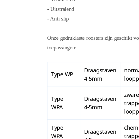
- Uitstralend
- Anti slip
Onze gedruklaste roosters zijn geschikt v
toepassingen:
Draagstaven
norma
Type WP
4-5mm
loopp
zware
Type
Draagstaven
trapp
WPA
4-5mm
loop
Type
chemi
Draagstaven
WPA
trapp