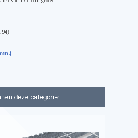
ialen van 15mm of groter.
 94)
 mm.)
nnen deze categorie: