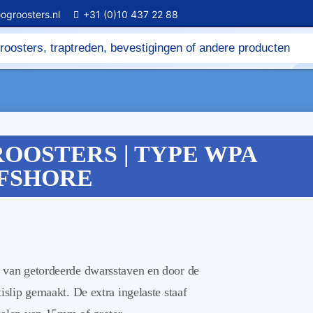
ogroosters.nl
+31 (0)10 437 22 88
OOSTERS | TYPE WPA
FSHORE
n van getordeerde dwarsstaven en door de
islip gemaakt. De extra ingelaste staaf