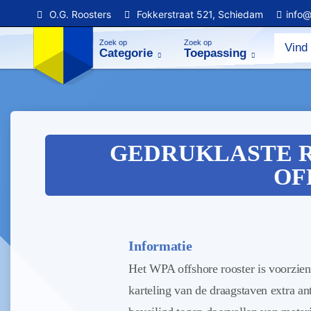
O.G. Roosters
Fokkerstraat 521, Schiedam
info@
Zoek op
Zoek op
Categorie
Toepassing
GEDRUKLASTE R
OF
Informatie
Het WPA offshore rooster is voorzie
karteling van de draagstaven extra ant