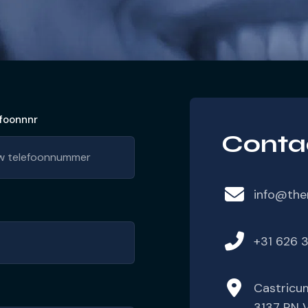
foonnnr
Conta
info@ther
+31 626 
Castricu
3137 RN 