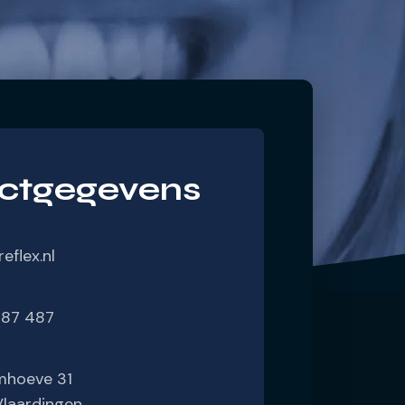
ctgegevens
eflex.nl
387 487
mhoeve 31
Vlaardingen